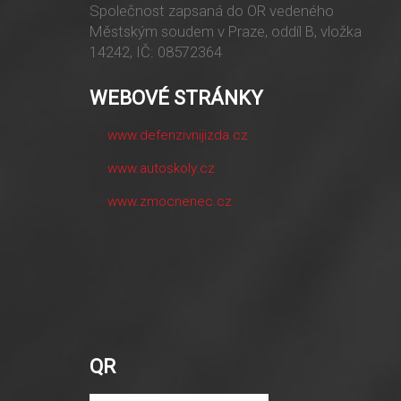
Společnost zapsaná do OR vedeného
Městským soudem v Praze, oddíl B, vložka
14242, IČ: 08572364
WEBOVÉ STRÁNKY
www.defenzivnijizda.cz
www.autoskoly.cz
www.zmocnenec.cz
QR