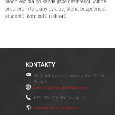
ploch vozidla po každé jízdě dezinfekcí účinné
proti virům tak, aby byla zajištěna bezpečnost
studentů, komisařů i lektorů.
KONTAKTY
DA Mobility s.r.o., Českobratrská 2778/1,
Praha 3
centrala@dopravni-akademie.cz
+420 226 216 026 (recepce)
www.dopravni-akademie.cz