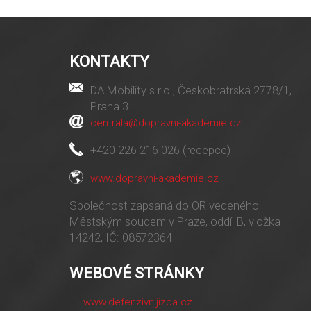
KONTAKTY
DA Mobility s.r.o., Českobratrská 2778/1,
Praha 3
centrala@dopravni-akademie.cz
+420 226 216 026 (recepce)
www.dopravni-akademie.cz
Společnost zapsaná do OR vedeného
Městským soudem v Praze, oddíl B, vložka
14242, IČ: 08572364
WEBOVÉ STRÁNKY
www.defenzivnijizda.cz