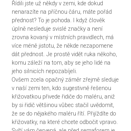
Řídili jste už někdy v zemi, kde dokud
nenarazíte na příčnou čáru, máte pořád
přednost? To je pohoda. I když člověk
úplně nesleduje svislé značky a není
zrovna kovaný v místních pravidlech, má
více méně jistotu, že někde nezapomene
dát přednost. Je prostě vidět ruka někoho,
komu záleží na tom, aby se jeho lidé na
jeho silnicích nepozabíjeli.
Ovšem zcela opačný záměr zřejmě sleduje
v naší zemi ten, kdo sugestivně řešenou
křižovatkou přivede řidiče do maléru, aniž
by si řidič většinou vůbec stačil uvědomit,
že se do nějakého maléru řítí. Přijíždíte do
křižovatky, na které chcete odbočit vpravo.
Svítí vám červená, ale před semaforem je