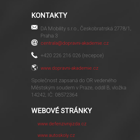
KONTAKTY
DA Mobility s.r.o., Českobratrská 2778/1,
Praha 3
centrala@dopravni-akademie.cz
+420 226 216 026 (recepce)
www.dopravni-akademie.cz
Společnost zapsaná do OR vedeného
Městským soudem v Praze, oddíl B, vložka
14242, IČ: 08572364
WEBOVÉ STRÁNKY
www.defenzivnijizda.cz
www.autoskoly.cz