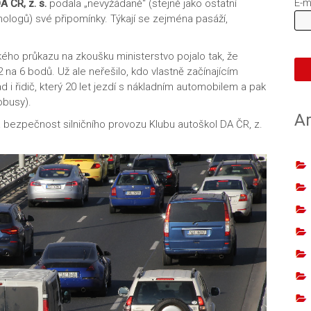
E-m
A ČR, z. s.
podala „nevyžádaně“ (stejně jako ostatní
ologů) své připomínky. Týkají se zejména pasáží,
ého průkazu na zkoušku ministerstvo pojalo tak, že
2 na 6 bodů. Už ale neřešilo, kdo vlastně začínajícím
d i řidič, který 20 let jezdí s nákladním automobilem a pak
obusy).
Ar
 bezpečnost silničního provozu Klubu autoškol DA ČR, z.