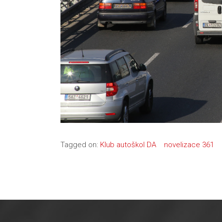
Tagged on:
Klub autoškol DA
novelizace 361