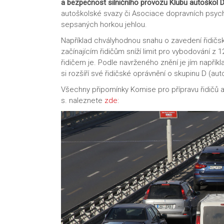
a bezpečnost silničního provozu Klubu autoškol D
autoškolské svazy či Asociace dopravních psych
sepsaných horkou jehlou.
Například chvályhodnou snahu o zavedení řidičsk
začínajícím řidičům sníží limit pro vybodování z 1
řidičem je. Podle navrženého znění je jím napříkla
si rozšíří své řidičské oprávnění o skupinu D (aut
Všechny připomínky Komise pro přípravu řidičů a
s. naleznete
zde
: