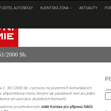
 UČITEL AUTOŠKOLY
KLIENTSKÁ ZÓNA
AKTUALITY
PO
61/2000 Sb.
Př
ona č. 361/2000 Sb. o provozu na pozemních komunikacích
Jm
zv. připomínková místa, kterými ale paradoxně není ani jeden
okonce ani asociace zkušebních komisařů.
 akademie prostřednictvím
stálé Komise pro přípravu řidičů