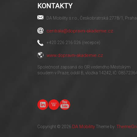
KONTAKTY
DA Mobility s.r.o., Českobratrská 2778/1, Praha
centrala@dopravni-akademie.cz
+420 226 216 026 (recepce)
www.dopravni-akademie.cz
Společnost zapsaná do OR vedeného Městským
soudem v Praze, oddíl B, vložka 14242, IČ: 0857236
DA Mobility
ThemeGril
Copyright © 2026
Theme by: