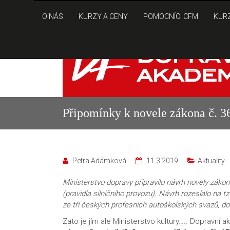
O NÁS
KURZY A CENY
POMOCNÍCI CFM
KURZ
Připomínky k novele zákona č. 3
Petra Adámková
11.3.2019
Aktuality
Ministerstvo dopravy připravilo návrh novely zák
(pravidla silničního provozu). Návrh rozeslalo na t
ze tří českých profesních autoškolských svazů, d
Zato je jím ale Ministerstvo kultury….. Dopravní