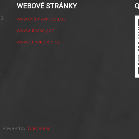
WEBOVÉ STRÁNKY
 3
www.defenzivnijizda.cz
www.autoskoly.cz
www.zmocnenec.cz
4
l
WordPress
Powered by: