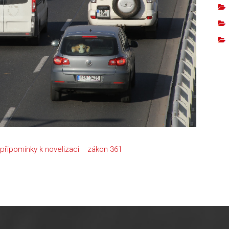
připomínky k novelizaci
zákon 361